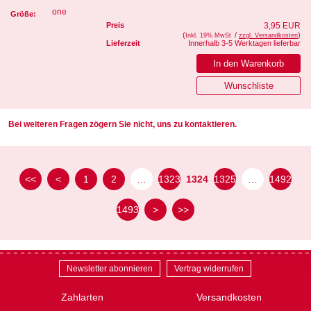
one
Größe:
Preis
3,95 EUR
(
/
)
Inkl. 19% MwSt
zzgl. Versandkosten
Lieferzeit
Innerhalb 3-5 Werktagen lieferbar
Bei weiteren Fragen zögern Sie nicht, uns zu kontaktieren.
<<
<
1
2
…
1323
1324
1325
…
1492
1493
>
>>
Newsletter abonnieren
Vertrag widerrufen
Zahlarten
Versandkosten