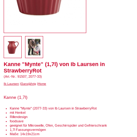
Kanne "Mynte" (1,7l) von Ib Laursen in
StrawberryRot
(Art.-Nr.: 91507, 2077-33)
Ib Laursen
Ganzjährig
Home
Kanne (1,7l)
Kanne "Mynte" (2077-33) von Ib Laursen in StrawberryRot
mit Henkel
Rillendesign
foodsave
geeignet für Mikrowelle, Ofen, Geschirrspüler und Gefrierschrank
1,7l Fassungsvermögen
Maße: 14x19x21cm