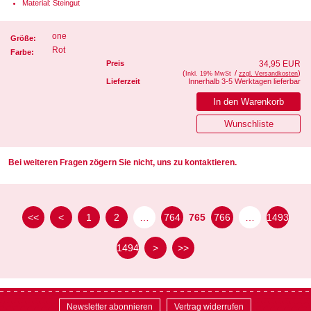
Material: Steingut
one
Größe:
Rot
Farbe:
Preis
34,95 EUR
(
/
)
Inkl. 19% MwSt
zzgl. Versandkosten
Lieferzeit
Innerhalb 3-5 Werktagen lieferbar
Bei weiteren Fragen zögern Sie nicht, uns zu kontaktieren.
<<
<
1
2
…
764
765
766
…
1493
1494
>
>>
Newsletter abonnieren
Vertrag widerrufen