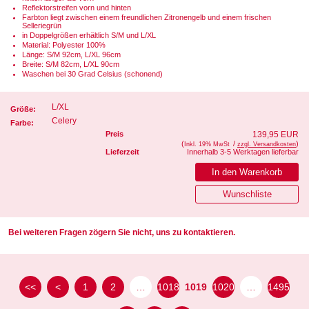
Reflektorstreifen vorn und hinten
Farbton liegt zwischen einem freundlichen Zitronengelb und einem frischen
Selleriegrün
in Doppelgrößen erhältlich S/M und L/XL
Material: Polyester 100%
Länge: S/M 92cm, L/XL 96cm
Breite: S/M 82cm, L/XL 90cm
Waschen bei 30 Grad Celsius (schonend)
L/XL
Größe:
Celery
Farbe:
Preis
139,95 EUR
(
/
)
Inkl. 19% MwSt
zzgl. Versandkosten
Lieferzeit
Innerhalb 3-5 Werktagen lieferbar
Bei weiteren Fragen zögern Sie nicht, uns zu kontaktieren.
<<
<
1
2
…
1018
1019
1020
…
1495