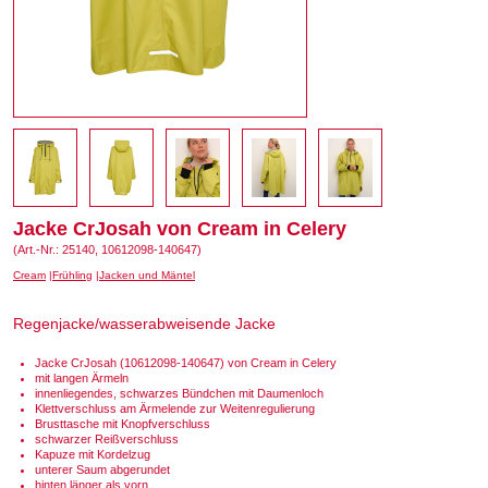
Jacke CrJosah von Cream in Celery
(Art.-Nr.: 25140, 10612098-140647)
Cream
Frühling
Jacken und Mäntel
Regenjacke/wasserabweisende Jacke
Jacke CrJosah (10612098-140647) von Cream in Celery
mit langen Ärmeln
innenliegendes, schwarzes Bündchen mit Daumenloch
Klettverschluss am Ärmelende zur Weitenregulierung
Brusttasche mit Knopfverschluss
schwarzer Reißverschluss
Kapuze mit Kordelzug
unterer Saum abgerundet
hinten länger als vorn