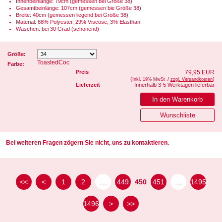
Innenbeinlänge: 79cm (gemessen bei Größe 38)
Gesamtbeinlänge: 107cm (gemessen bie Größe 38)
Breite: 40cm (gemessen liegend bei Größe 38)
Material: 68% Polyester, 29% Viscose, 3% Elasthan
Waschen: bei 30 Grad (schonend)
Größe:
ToastedCoc
Farbe:
Preis
79,95 EUR
(
/
)
Inkl. 19% MwSt
zzgl. Versandkosten
Lieferzeit
Innerhalb 3-5 Werktagen lieferbar
Bei weiteren Fragen zögern Sie nicht, uns zu kontaktieren.
<<
<
1
2
…
449
450
451
…
1495
1496
>
>>