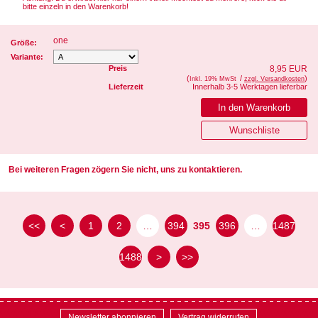
bitte einzeln in den Warenkorb!
one
Größe:
Variante:
Preis
8,95 EUR
(
/
)
Inkl. 19% MwSt
zzgl. Versandkosten
Lieferzeit
Innerhalb 3-5 Werktagen lieferbar
Bei weiteren Fragen zögern Sie nicht, uns zu kontaktieren.
<<
<
1
2
…
394
395
396
…
1487
1488
>
>>
Newsletter abonnieren
Vertrag widerrufen