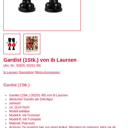
Gardist (1Stk.) von Ib Laursen
(Art.-Nr.: 92825, 92251-99)
Ib Laursen
Ganzjährig
Wohn-Accessoires
Gardist (1Stk.)
Gardist (1Stk.) (92251-99) von Ib Laursen
dänischer Gardist als Dekofigur
stehend
ca. 11cm hoch
Modell wählbar
Modell A: mit Trommel
Modell B: mit Trompete
Material: Polyresin
Achtung: Du erwirbst hier nur einen Artikel. Möchtest du mehrere, klick sie dir