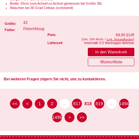
Breite: 53cm (von Achsel zu Achsel gemessen bei Größe 38)
Waschen bei 30 Grad Celsius (schonend)
42
Größe:
FrenchNoug
Farbe:
Preis
69,95 EUR
(
/
)
Inkl. 19% MwSt
zzgl. Versandkosten
Lieferzeit
Innerhalb 3-5 Werktagen lieferbar
Bei weiteren Fragen zögern Sie nicht, uns zu kontaktieren.
<<
<
1
2
…
817
818
819
…
1494
1495
>
>>