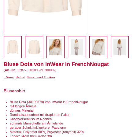
Bluse Dota von InWear in FrenchNougat
(Art.-Nr.: 32877, 30109579-300002)
InWear
Herbst
Blusen und Tuniken
Blusenshirt
Bluse Dota (30109579) von InWear in FrenchNougat
mit langen Ärmeln
dünnes Material
Rundhalsausschnitt mit drapierten Falten
Knopfverschluss im Nacken
schmale Manschette am Ärmelende
gerader Schnitt mit lockerer Passform
Material: Polyester 68%, Polyester (recycelt) 32%
Länge: 64cm (bei Größe 38)