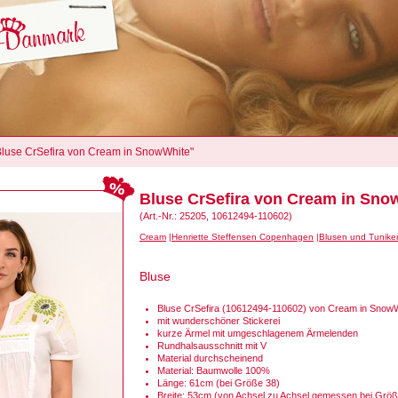
"Bluse CrSefira von Cream in SnowWhite"
Bluse CrSefira von Cream in Sno
(Art.-Nr.: 25205, 10612494-110602)
Cream
Henriette Steffensen Copenhagen
Blusen und Tunike
Bluse
Bluse CrSefira (10612494-110602) von Cream in Snow
mit wunderschöner Stickerei
kurze Ärmel mit umgeschlagenem Ärmelenden
Rundhalsausschnitt mit V
Material durchscheinend
Material: Baumwolle 100%
Länge: 61cm (bei Größe 38)
Breite: 53cm (von Achsel zu Achsel gemessen bei Größ