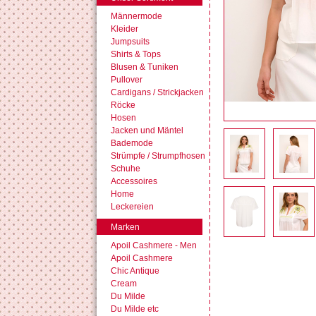
Männermode
Kleider
Jumpsuits
Shirts & Tops
Blusen & Tuniken
Pullover
Cardigans / Strickjacken
Röcke
Hosen
Jacken und Mäntel
Bademode
Strümpfe / Strumpfhosen
Schuhe
Accessoires
Home
Leckereien
Marken
Apoil Cashmere - Men
Apoil Cashmere
Chic Antique
Cream
Du Milde
Du Milde etc