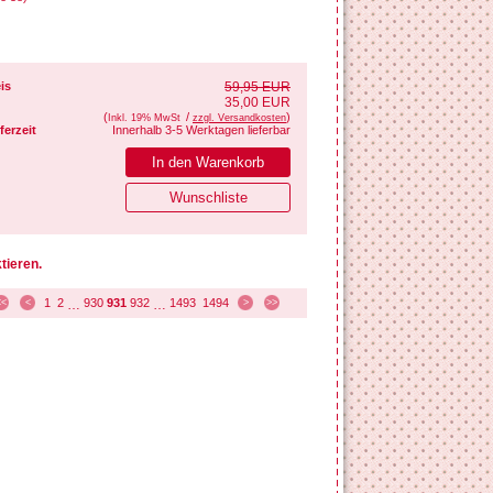
is
59,95 EUR
35,00 EUR
(
/
)
Inkl. 19% MwSt
zzgl. Versandkosten
ferzeit
Innerhalb 3-5 Werktagen lieferbar
tieren.
1
2
930
931
932
1493
1494
<<
<
…
…
>
>>