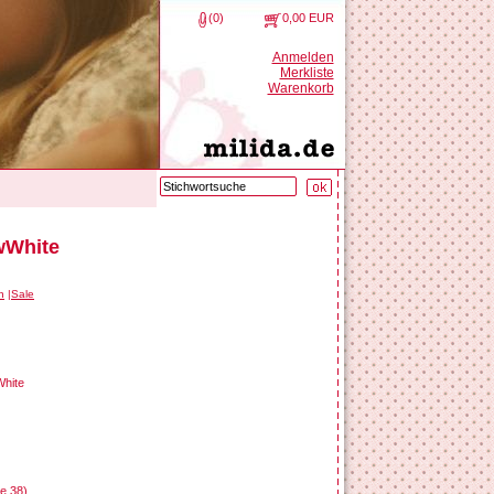
(0)
0,00 EUR
Anmelden
Merkliste
Warenkorb
wWhite
n
Sale
White
e 38)