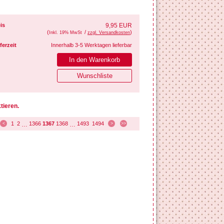
is
9,95 EUR
(
/
)
Inkl. 19% MwSt
zzgl. Versandkosten
ferzeit
Innerhalb 3-5 Werktagen lieferbar
tieren.
1
2
1366
1367
1368
1493
1494
<
…
…
>
>>