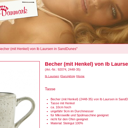
"Becher (mit Henkel) von Ib Laursen in SandDunes"
Becher (mit Henkel) von Ib Laurs
(Art.-Nr.: 92074, 2448-35)
Ib Laursen
Ganzjährig
Home
Tasse
Becher (mit Henkel) (2448-35) von Ib Laursen in Sand
Tasse mit Henkel
ca. 10cm hoch
ungefähr 9cm im Durchmesser
für Mikrowelle und Spülmaschine geeignet
nicht für den Ofen geeignet
Material: Steingut 100%