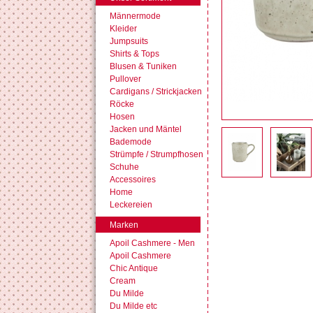
Männermode
Kleider
Jumpsuits
Shirts & Tops
Blusen & Tuniken
Pullover
Cardigans / Strickjacken
Röcke
Hosen
Jacken und Mäntel
Bademode
Strümpfe / Strumpfhosen
Schuhe
Accessoires
Home
Leckereien
Marken
Apoil Cashmere - Men
Apoil Cashmere
Chic Antique
Cream
Du Milde
Du Milde etc