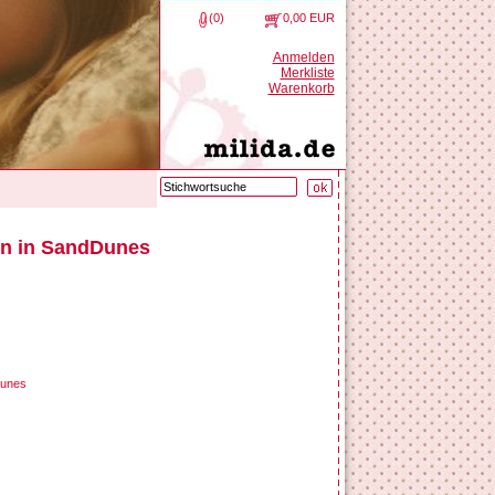
(0)
0,00 EUR
Anmelden
Merkliste
Warenkorb
en in SandDunes
Dunes