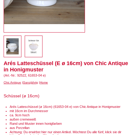
Arés Latteschüssel (E ø 16cm) von Chic Antique
in Honigmuster
(Art.-Nr.: 92522, 61653-04 e)
Chic Antique
Ganzjährig
Home
Schüssel (ø 16cm)
Arés Latteschüssel (ø 16cm) (61653-04 e) von Chic Antique in Honigmuster
mit 16cm im Durchmesser
ca. 9cm hoch
außen cremeweiß
Rand und Muster innen honigfarben
aus Porzellan
Achtung: Du erwirbst hier nur einen Artikel. Möchtest Du alle fünf, klick sie dir