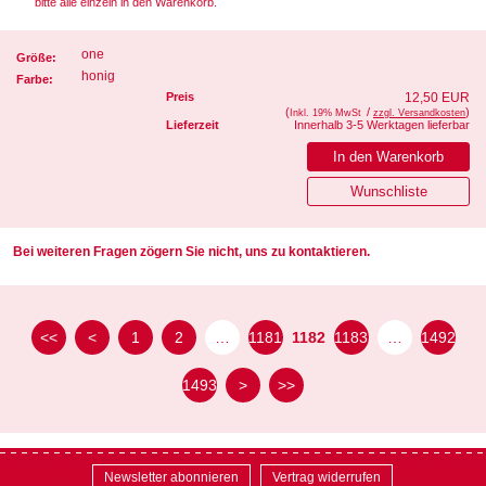
bitte alle einzeln in den Warenkorb.
one
Größe:
honig
Farbe:
Preis
12,50 EUR
(
/
)
Inkl. 19% MwSt
zzgl. Versandkosten
Lieferzeit
Innerhalb 3-5 Werktagen lieferbar
Bei weiteren Fragen zögern Sie nicht, uns zu kontaktieren.
<<
<
1
2
…
1181
1182
1183
…
1492
1493
>
>>
Newsletter abonnieren
Vertrag widerrufen