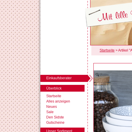
Startseite
> Artikel 
Zoom
Einkaufsberater
Überblick
Startseite
Alles anzeigen
Neues
Sale
Den Sidste
Gutscheine
Unser Sortiment