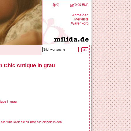
(0)
0,00 EUR
Anmelden
Merkliste
Warenkorb
n Chic Antique in grau
ique in grau
e fünf, klick sie dir bitte alle einzeln in den