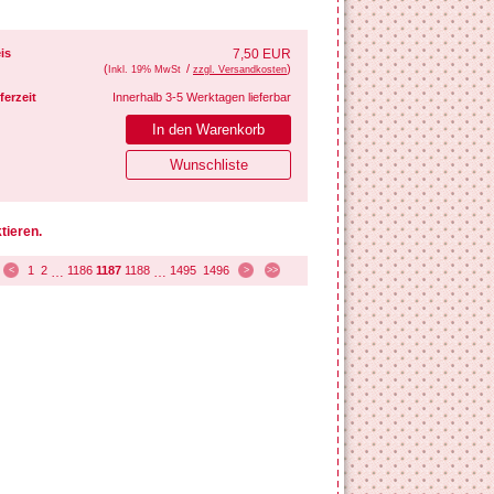
is
7,50 EUR
(
/
)
Inkl. 19% MwSt
zzgl. Versandkosten
ferzeit
Innerhalb 3-5 Werktagen lieferbar
tieren.
1
2
1186
1187
1188
1495
1496
<
…
…
>
>>