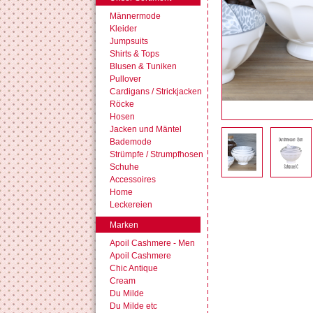
Männermode
Kleider
Jumpsuits
Shirts & Tops
Blusen & Tuniken
Pullover
Cardigans / Strickjacken
Röcke
Hosen
Jacken und Mäntel
Bademode
Strümpfe / Strumpfhosen
Schuhe
Accessoires
Home
Leckereien
Marken
Apoil Cashmere - Men
Apoil Cashmere
Chic Antique
Cream
Du Milde
Du Milde etc