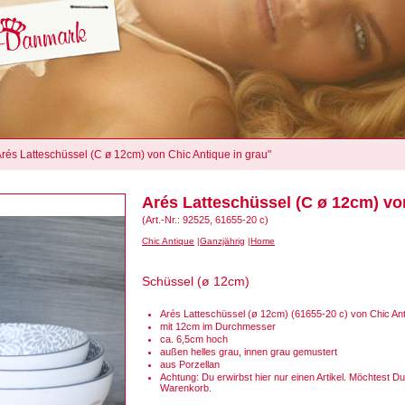
"Arés Latteschüssel (C ø 12cm) von Chic Antique in grau"
Arés Latteschüssel (C ø 12cm) vo
(Art.-Nr.: 92525, 61655-20 c)
Chic Antique
Ganzjährig
Home
Schüssel (ø 12cm)
Arés Latteschüssel (ø 12cm) (61655-20 c) von Chic Ant
mit 12cm im Durchmesser
ca. 6,5cm hoch
außen helles grau, innen grau gemustert
aus Porzellan
Achtung: Du erwirbst hier nur einen Artikel. Möchtest Du all
Warenkorb.