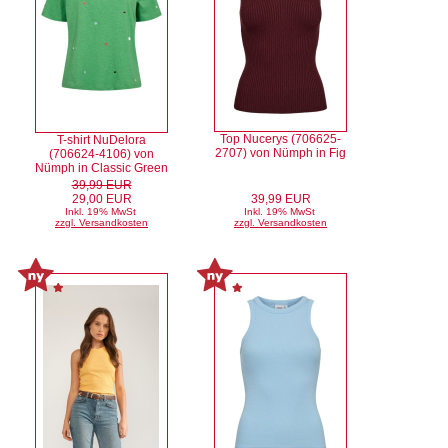
Top Nucerys (706625-
T-shirt NuDelora
2707) von Nümph in Fig
(706624-4106) von
Nümph in Classic Green
39,99 EUR
29,00 EUR
39,99 EUR
Inkl. 19% MwSt
Inkl. 19% MwSt
zzgl. Versandkosten
zzgl. Versandkosten