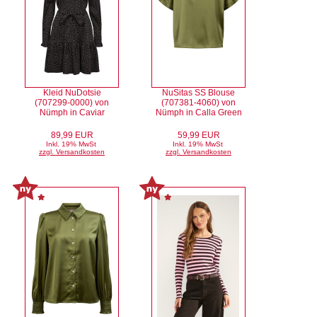
Kleid NuDotsie
NuSitas SS Blouse
(707299-0000) von
(707381-4060) von
Nümph in Caviar
Nümph in Calla Green
89,99 EUR
59,99 EUR
Inkl. 19% MwSt
Inkl. 19% MwSt
zzgl. Versandkosten
zzgl. Versandkosten