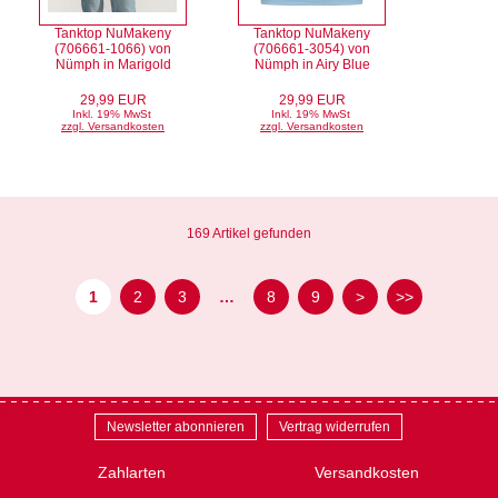
Tanktop NuMakeny
Tanktop NuMakeny
(706661-1066) von
(706661-3054) von
Nümph in Marigold
Nümph in Airy Blue
29,99 EUR
29,99 EUR
Inkl. 19% MwSt
Inkl. 19% MwSt
zzgl. Versandkosten
zzgl. Versandkosten
169 Artikel gefunden
1
2
3
…
8
9
>
>>
Newsletter abonnieren
Vertrag widerrufen
Zahlarten
Versandkosten