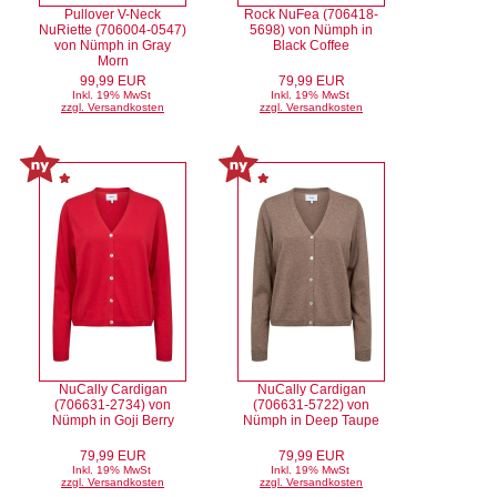
Pullover V-Neck
Rock NuFea (706418-
NuRiette (706004-0547)
5698) von Nümph in
von Nümph in Gray
Black Coffee
Morn
99,99 EUR
79,99 EUR
Inkl. 19% MwSt
Inkl. 19% MwSt
zzgl. Versandkosten
zzgl. Versandkosten
NuCally Cardigan
NuCally Cardigan
(706631-2734) von
(706631-5722) von
Nümph in Goji Berry
Nümph in Deep Taupe
79,99 EUR
79,99 EUR
Inkl. 19% MwSt
Inkl. 19% MwSt
zzgl. Versandkosten
zzgl. Versandkosten