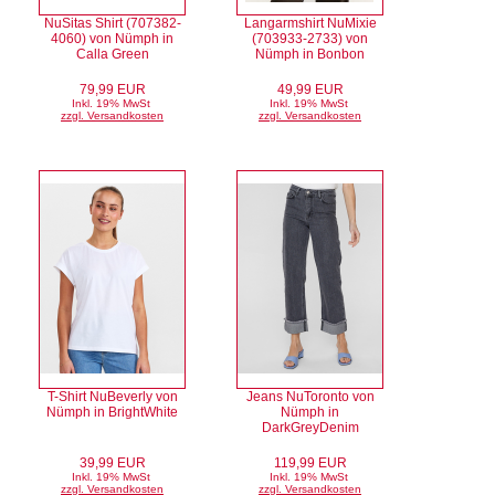
NuSitas Shirt (707382-
Langarmshirt NuMixie
4060) von Nümph in
(703933-2733) von
Calla Green
Nümph in Bonbon
79,99 EUR
49,99 EUR
Inkl. 19% MwSt
Inkl. 19% MwSt
zzgl. Versandkosten
zzgl. Versandkosten
T-Shirt NuBeverly von
Jeans NuToronto von
Nümph in BrightWhite
Nümph in
DarkGreyDenim
39,99 EUR
119,99 EUR
Inkl. 19% MwSt
Inkl. 19% MwSt
zzgl. Versandkosten
zzgl. Versandkosten