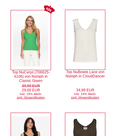
Top NuBowie Lace von
Top NuCerys (706625-
Nümph in CloudDancer
4106) von Nümph in
Classic Green
39,99 EUR
29,00 EUR
34,99 EUR
Inkl. 19% MwSt
Inkl. 19% MwSt
zzgl. Versandkosten
zzgl. Versandkosten